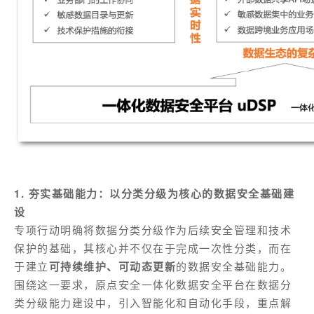
1. 夯实基础能力：以分类分级为核心的数据安全基础建
设
专项行动明确将数据分类分级作为后续安全管理和技术
保护的基础，其核心并不仅在于完成一次性分类，而在
于建立
可持续维护、可动态更新
的数据安全基础能力。
围绕这一要求，原点安全一体化数据安全平台在数据分
类分级能力建设中，引入智能化和自动化手段，重点解