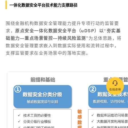
一体化数据安全平台技术能力支撑路径
围绕金融机构数据安全管理能力提升专项行动的监管要
求，
原点安全一体化数据安全平台（uDSP）以
“夯实基
础能力—重点场景管控—持续风险监测”
为总体思路，将
数据安全管理要求嵌入到数据实际使用和流转过程中，
支撑监管要求在业务场景中的落地实施。