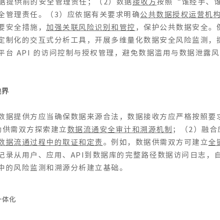
据提供前的安全管理责任；（2）数据
接收方
按照“谁经手、
全管理责任。（3）应依据有关要求明确
公共数据授权运营机
要安全措施，
加强关联风险识别和管控
，保护公共数据安全。
定制化的交互式分析工具，开展多维量化数据安全风险监测，
台 API 的访问控制与授权管理，避免数据滥用与数据泄露风
边界
数据提供方应当确保数据来源合法，数据接收方应严格按照要
励供需双方探索建立
数据流通安全审计和溯源机制
；（2）融合
数据流通过程中的取证和定责
。例如，数据供需双方可建立
全
记录从用户、应用、API到数据库的完整路径数据访问日志，
中的风险监测和溯源分析建立基础。
一体化