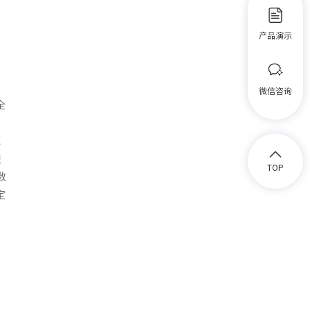
产品演示
微信咨询
全
流
鼓
TOP
数
定
数
：