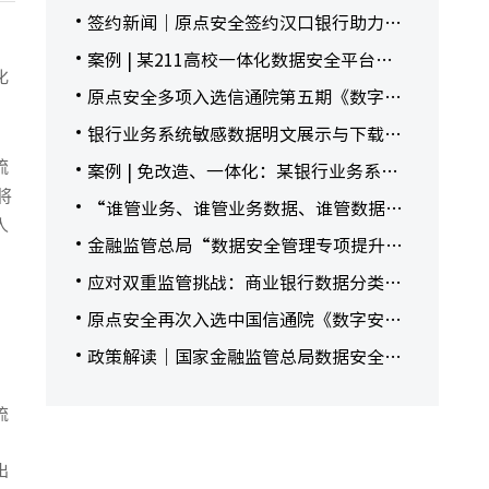
签约新闻｜原点安全签约汉口银行助力数
素
据合规使用与安全共享
案例 | 某211高校一体化数据安全平台建
化
设实践
原点安全多项入选信通院第五期《数字安
全护航技术能力全景图》
银行业务系统敏感数据明文展示与下载导
出整改方案
流
案例 | 免改造、一体化：某银行业务系统
将
数据动态脱敏实践
“谁管业务、谁管业务数据、谁管数据安
人
全”怎么落实？
金融监管总局“数据安全管理专项提升行
动”即将迎来检查通报阶段
应对双重监管挑战：商业银行数据分类分
级的融合之道
原点安全再次入选中国信通院《数字安全
护航技术能力全景图》多项技术领域
政策解读｜国家金融监管总局数据安全管
理能力提升专项行动解读与落实路径
流
出