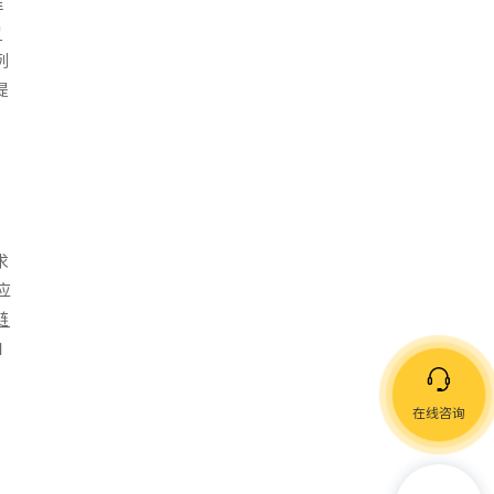
谁
构
例
提
求
应
链
自
在线咨询